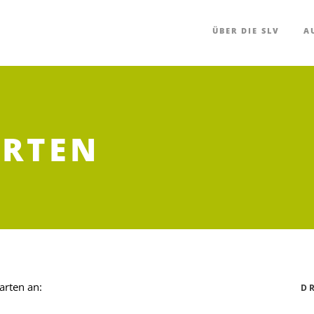
ÜBER DIE SLV
A
RTEN
arten an:
D