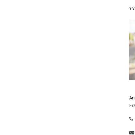
Y
An
Fr