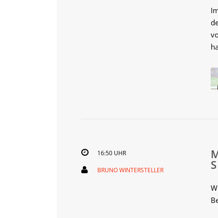
I
de
v
ha
16:50 UHR
BRUNO WINTERSTELLER
We
Be