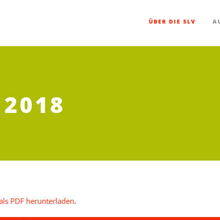
ÜBER DIE SLV
A
2018
als PDF herunterladen
.