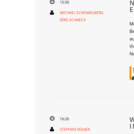
15:50
MICHAEL SCHENKELBERG
JÖRG SCHNECK
Me
Be
a
V
No
16:20
STEPHAN VÖLKER