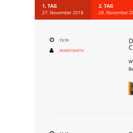
1. TAG
2. TAG
27. November 2018
28. November 2
13:10
RAINER BARTH
We
B