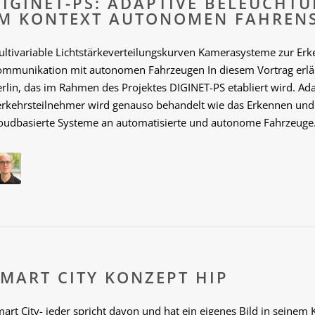
DIGINET-PS: ADAPTIVE BELEUCHT
IM KONTEXT AUTONOMEN FAHREN
ultivariable Lichtstärkeverteilungskurven Kamerasysteme zur Er
ommunikation mit autonomen Fahrzeugen In diesem Vortrag erläut
rlin, das im Rahmen des Projektes DIGINET-PS etabliert wird. Ada
erkehrsteilnehmer wird genauso behandelt wie das Erkennen und
loudbasierte Systeme an automatisierte und autonome Fahrzeuge
SMART CITY KONZEPT HIP
art City- jeder spricht davon und hat ein eigenes Bild in seinem 