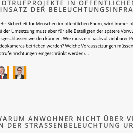
NOTRUFPROJEKTE IN ÖFFENTLICHE
EINSATZ DER BELEUCHTUNGSINFR
hr Sicherheit für Menschen im öffentlichen Raum, wird immer öft
i der Umsetzung muss aber für alle Beteiligten der spätere Vorwu
usgeschlossen werden können. Wie muss ein nachvollziehbarer P
ideokameras betrieben werden? Welche Voraussetzungen müssen 
trufeinrichtungen eingeschränkt werden?...
WARUM ANWOHNER NICHT ÜBER V
IN DER STRASSENBELEUCHTUNG UR