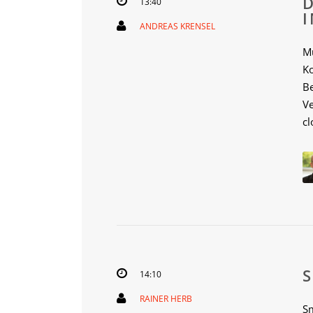
13:40
ANDREAS KRENSEL
M
K
Be
V
c
14:10
RAINER HERB
Sm